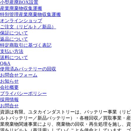
小型産廃BOX設置
産業廃棄物収集運搬
特別管理産業廃棄物収集運搬
オンラインショップ
ご注文（リビルト／新品）
保証について
返品について
特定商取引に基づく表記
支払い方法
送料について
Q&A
使用済みバッテリーの回収
お問合せフォーム
お知らせ
会社概要
プライバシーポリシー
採用情報
お問合せ
資源は有限。ユタカインダストリーは、バッテリー事業（リビ
ルトバッテリー／新品バッテリー）・各種回収／買取事業・産
業廃棄物関連事業により、廃棄物の回収・再生処理を施し、資
源をリビルト（再活用）していくことを使命としています。ゴ